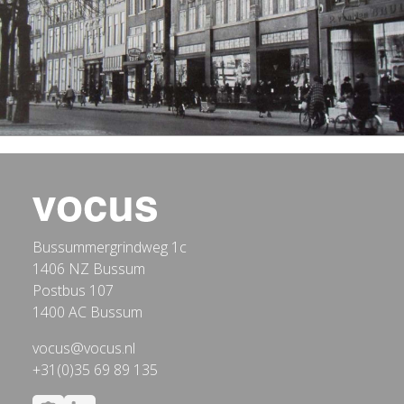
Bussummergrindweg 1c
1406 NZ Bussum
Postbus 107
1400 AC Bussum
vocus@vocus.nl
+31(0)35 69 89 135