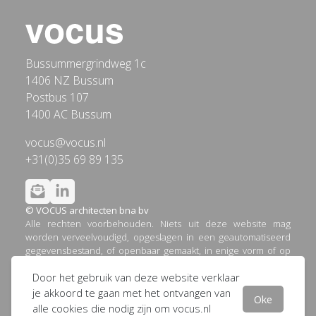
Bussummergrindweg 1c
1406 NZ Bussum
Postbus 107
1400 AC Bussum
vocus@vocus.nl
+31(0)35 69 89 135
© VOCUS architecten bna bv
Alle rechten voorbehouden. Niets uit deze website mag
worden verveelvoudigd, opgeslagen in een geautomatiseerd
gegevensbestand, of openbaar gemaakt, in enige vorm of op
enige wijze, hetzij elektronisch, mechanisch, door printouts,
Door het gebruik van deze website verklaar
kopieën, of op welke andere manier dan ook, zonder
voorafgaande schriftelijke toestemming van VOCUS
je akkoord te gaan met het ontvangen van
Oke
architecten bna bv.
alle cookies die nodig zijn om vocus.nl