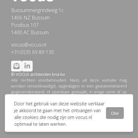
Bussummergrindweg 1c
1406 NZ Bussum
Postbus 107
1400 AC Bussum
vocus@vocus.nl
+31(0)35 69 89 135
© VOCUS architecten bna bv
Alle rechten voorbehouden. Niets uit deze website mag
worden verveelvoudigd, opgeslagen in een geautomatiseerd
gegevensbestand, of openbaar gemaakt, in enige vorm of op
enige wijze, hetzij elektronisch, mechanisch, door printouts,
Door het gebruik van deze website verklaar
kopieën, of op welke andere manier dan ook, zonder
voorafgaande schriftelijke toestemming van VOCUS
je akkoord te gaan met het ontvangen van
Oke
architecten bna bv.
alle cookies die nodig zijn om vocus.nl
optimaal te laten werken.