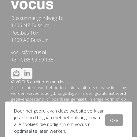
Bussummergrindweg 1c
1406 NZ Bussum
Postbus 107
1400 AC Bussum
vocus@vocus.nl
+31(0)35 69 89 135
© VOCUS architecten bna bv
Alle rechten voorbehouden. Niets uit deze website mag
worden verveelvoudigd, opgeslagen in een geautomatiseerd
gegevensbestand, of openbaar gemaakt, in enige vorm of op
enige wijze, hetzij elektronisch, mechanisch, door printouts,
Door het gebruik van deze website verklaar
kopieën, of op welke andere manier dan ook, zonder
voorafgaande schriftelijke toestemming van VOCUS
je akkoord te gaan met het ontvangen van
Oke
architecten bna bv.
alle cookies die nodig zijn om vocus.nl
optimaal te laten werken.