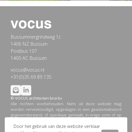
Bussummergrindweg 1c
1406 NZ Bussum
Postbus 107
1400 AC Bussum
vocus@vocus.nl
+31(0)35 69 89 135
© VOCUS architecten bna bv
Alle rechten voorbehouden. Niets uit deze website mag
worden verveelvoudigd, opgeslagen in een geautomatiseerd
gegevensbestand, of openbaar gemaakt, in enige vorm of op
enige wijze, hetzij elektronisch, mechanisch, door printouts,
Door het gebruik van deze website verklaar
kopieën, of op welke andere manier dan ook, zonder
voorafgaande schriftelijke toestemming van VOCUS