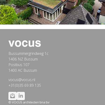
Bussummergrindweg 1c
1406 NZ Bussum
Postbus 107
1400 AC Bussum
vocus@vocus.nl
+31(0)35 69 89 135
© VOCUS architecten bna bv