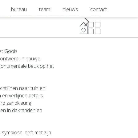
bureau
team
nieuws
contact
et Goois
t ontwerp, in nauwe
monumentale beuk op het
tlijnen naar tuin en
en verfijnde details
erd zandkleurig
ten in dakranden en
 symbiose leeft met zijn