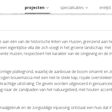
projecten
specialisaties
erelijst
e aan één van de historische linten van Huizen, grenzend aan h
 een eigentijdse villa die zich voegt in het groene landschap. He
nte Huizen, respecteert het karakter van de omgeving en de 
ormige plattegrond, waarbij de aanbouw de boom omarmt en zich
togen bouwmassa met een niet te steile kap, royale overstekken 
e, krachtige uitstraling. De gevels worden uitgevoerd in genuance
ing naar de zandpaden van het natuurgebied, met houten accen
riaalgebruik en de zorgvuldige inpassing ontstaat een huis dat in