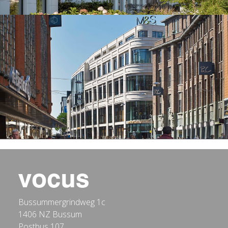
Bussummergrindweg 1c
1406 NZ Bussum
Postbus 107